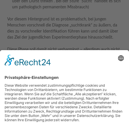
über den Durst trinken”. Bei der Stufe “Sucht” handelt es sich
um pathologisch permanenten Missbrauch)
Vor diesem Hintergrund ist es problematisch, bei jungen
Menschen vorschnell die Diagnose „suchtkrank" zu äußern, da
dies zu vorschneller Identifikation führen kann und damit über
das Ziel der jugendlichen Experimentierphase hinausschießt.
Diese Phase soll damit nicht verharmlost – allerdings auch nicht
zu hoch bewertet werden.
Wir arbeiten bei dieser Klientel nach den Strukturen der
systemischen Beratung unter Berücksichtigung der
Besonderheiten der Fachberatung Suchtprophylaxe, wobei wir in
diesem Bereich über eine über zwanzigjährige Erfahrung
verfügen.
Zur Angebotsübersicht
Navigation
Home
Impressum
Datenschutzerklärung
Angebote