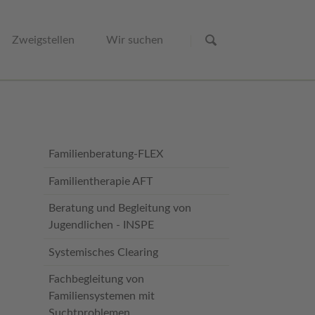
Navigation
überspringen
Zweigstellen
Wir suchen
Fachberatung HIV und AIDS
Fachberatung Migrationsfamilien
Navigation
Familienberatung-FLEX
überspringen
Familientherapie AFT
Beratung und Begleitung von
Jugendlichen - INSPE
Systemisches Clearing
Fachbegleitung von
Familiensystemen mit
Suchtproblemen