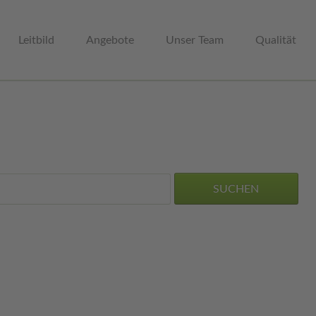
Leitbild
Angebote
Unser Team
Qualität
egleitung von
Schutzauftrag bei
iensystemen mit
Kindeswohlgefährdung (§8a
tproblemen
KJHG)
egleitung von Drogen
Familienrat
umierenden Jugendlichen
Tiergestützte Pädagogik
TE MEO
SUCHEN
Anti-Gewalt Training